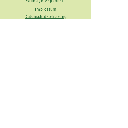
Wichtige Angaben:
Impressum
Datenschutzerklärung
Cookies und Google Analytics
Bildnachweise
Presseberichte
© 2020/2025
Agrarbetrieb Leithner