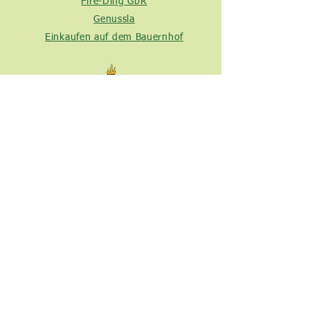
Fire-Ding GbR
Genussla
Einkaufen auf dem Bauernhof
So finden Sie uns:
Agrarbetrieb Leithner
Hopfengarten 4
96199 Zapfendorf/Reuthlos
Tel. +49 (0) 9547 603206
info@agrarbetrieb-leithner.de
www.agrarbetrieb-leithner.de